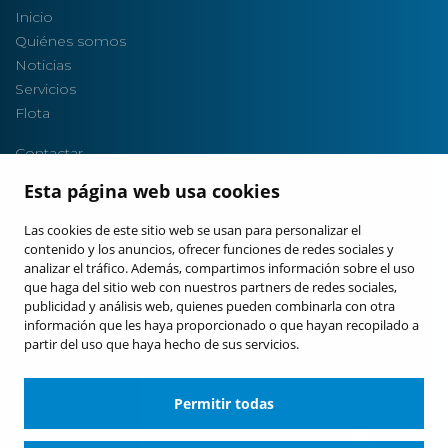
Inicio
Quiénes somos
Noticias
Servicios
Flota
Contactar
Presupuesto
Esta página web usa cookies
Trabaja con nosotros
Canal de denuncias
Las cookies de este sitio web se usan para personalizar el
contenido y los anuncios, ofrecer funciones de redes sociales y
Aviso Legal
analizar el tráfico. Además, compartimos información sobre el uso
que haga del sitio web con nuestros partners de redes sociales,
Condiciones generales
publicidad y análisis web, quienes pueden combinarla con otra
Nuestras políticas
información que les haya proporcionado o que hayan recopilado a
Política de cookies
partir del uso que haya hecho de sus servicios.
Política de privacidad
SÍGUENOS
Permitir todas